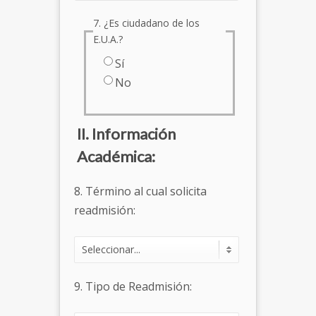
7. ¿Es ciudadano de los
E.U.A.?
Sí
No
II. Información
Académica:
8. Término al cual solicita
readmisión:
9. Tipo de Readmisión: