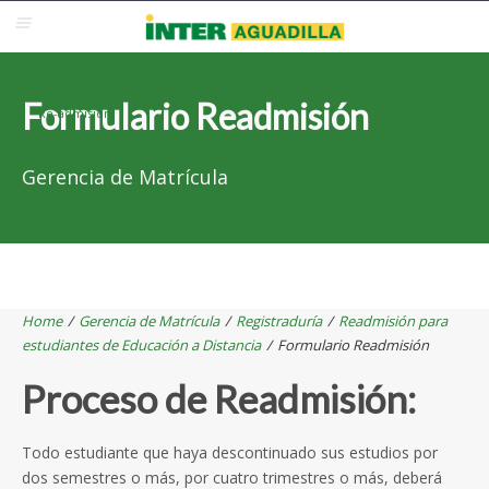
Blackboard
Inter Web
Correo Electrónico
Solicita Admisión
Formulario Readmisión
Re-admisión
Gerencia de Matrícula
Home
/
Gerencia de Matrícula
/
Registraduría
/
Readmisión para
estudiantes de Educación a Distancia
/
Formulario Readmisión
Proceso de Readmisión:
Todo estudiante que haya descontinuado sus estudios por
dos semestres o más, por cuatro trimestres o más, deberá