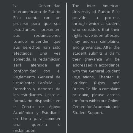
La Universidad
The Inter American
Interamericana de Puerto
University of Puerto Rico
Rico cuenta con un
provides a process
proceso para que sus
through which a student
estudiantes presenten
who considers that their
sus reclamaciones
rights have been affected
cuando entienden que
may address complaints
sus derechos han sido
and grievances. After the
afectados. Una vez
student submits a claim,
sometida, la reclamación
their grievance will be
será atendida en
addressed in accordance
conformidad con el
with the General Student
Reglamento General de
Regulations, Chapter II,
Estudiantes, Capítulo II –
Student Rights and
Derechos y deberes de
Duties. To file a complaint
los estudiantes. Utilice el
or claim, please access
formulario disponible en
the form within our Online
el Centro de Apoyo
Center for Academic and
Académico y Estudiantil
Student Support.
en Línea para someter
una querella o
reclamación.