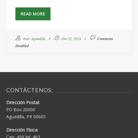
READ MORE
Inter Aguadilla
Ene 22, 2024
Comments
Disabled
CONTÁCTENOS:
Dirección Postal:
PO Box 20000
Aguadilla, PR 00605
Dirección Física:
Carr. 459 Int. 463