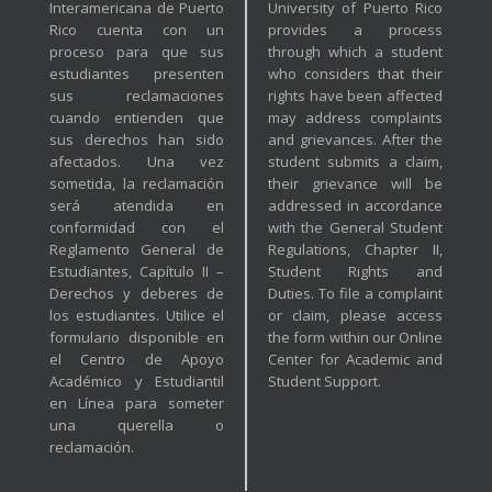
Interamericana de Puerto
University of Puerto Rico
Rico cuenta con un
provides a process
proceso para que sus
through which a student
estudiantes presenten
who considers that their
sus reclamaciones
rights have been affected
cuando entienden que
may address complaints
sus derechos han sido
and grievances. After the
afectados. Una vez
student submits a claim,
sometida, la reclamación
their grievance will be
será atendida en
addressed in accordance
conformidad con el
with the General Student
Reglamento General de
Regulations, Chapter II,
Estudiantes, Capítulo II –
Student Rights and
Derechos y deberes de
Duties. To file a complaint
los estudiantes. Utilice el
or claim, please access
formulario disponible en
the form within our Online
el Centro de Apoyo
Center for Academic and
Académico y Estudiantil
Student Support.
en Línea para someter
una querella o
reclamación.