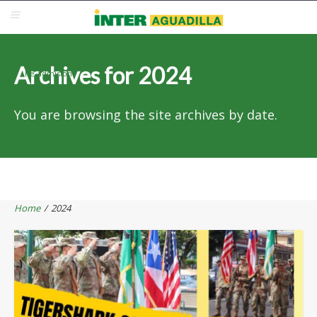
Blackboard
Inter Web
Correo Electrónico
Solicita Admisión
Archives for 2024
Re-admisión
You are browsing the site archives by date.
Home
/
2024