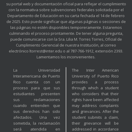
su portal web y documentación oficial para reflejar el cumplimiento
con la normativa sobre subvenciones federales solicitada por el
Departamento de Educación en su carta fechada el 14 de febrero
de 2025. Esto puede significar que algunas páginas o secciones de
las páginas no estén disponibles temporeramente. Estaremos
culminando el proceso prontamente. De tener alguna pregunta,
puede comunicarse con la Sra. Lilia M. Torres Torres, Oficial de
Cumplimiento Gerencial de nuestra Institución, al correo
electrónico ltorrest@inter.edu o al 787-766-1912, extensión 2393.
Lamentamos los inconvenientes.
La Universidad
The Inter American
Interamericana de Puerto
University of Puerto Rico
Rico cuenta con un
provides a process
proceso para que sus
through which a student
estudiantes presenten
who considers that their
sus reclamaciones
rights have been affected
cuando entienden que
may address complaints
sus derechos han sido
and grievances. After the
afectados. Una vez
student submits a claim,
sometida, la reclamación
their grievance will be
será atendida en
addressed in accordance