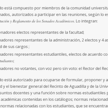
do está compuesto por miembros de la comunidad universita
nados, autorizados a participar en las reuniones, según lo e
tución y Reglamento de los Senados Académicos
. Lo integran:
enadores electos representantes de la facultad;
nadores representantes de la administración, 2 electos y 4 
d de sus cargos ;
nadores representantes estudiantiles, electos de acuerdo co
tudiantes
;
nadores no votantes, con voz pero sin voto: el Rector del Rec
do está autorizado para ocuparse de formular, proponer y apr
ad y el bienestar general del Recinto de Aguadilla y de la Un
suntos docentes y una función sobre normas estudiantiles p
académicas contenidas en los catálogos; normas relacionada
 normas relacionadas con los estudiantes, que se encuentra