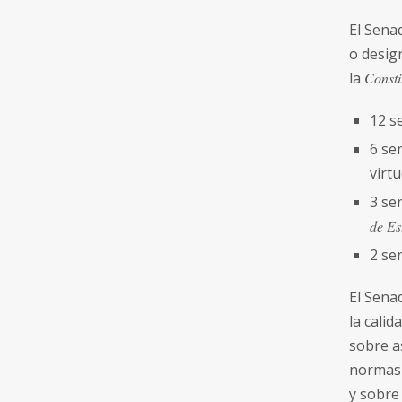
El Sena
o desig
la
Consti
12 s
6 se
virtu
3 se
de Es
2 se
El Sena
la calid
sobre a
normas 
y sobre