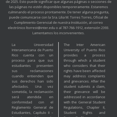
de 2025. Esto puede significar que algunas páginas o secciones de
las páginas no estén disponibles temporeramente. Estaremos
culminando el proceso prontamente. De tener alguna pregunta,
puede comunicarse con la Sra. Lilia M. Torres Torres, Oficial de
Cumplimiento Gerencial de nuestra Institución, al correo
electrónico ltorrest@inter.edu o al 787-766-1912, extensión 2393.
Lamentamos los inconvenientes.
La Universidad
The Inter American
Interamericana de Puerto
University of Puerto Rico
Rico cuenta con un
provides a process
proceso para que sus
through which a student
estudiantes presenten
who considers that their
sus reclamaciones
rights have been affected
cuando entienden que
may address complaints
sus derechos han sido
and grievances. After the
afectados. Una vez
student submits a claim,
sometida, la reclamación
their grievance will be
será atendida en
addressed in accordance
conformidad con el
with the General Student
Reglamento General de
Regulations, Chapter II,
Estudiantes, Capítulo II –
Student Rights and