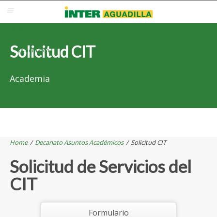
Blackboard
Inter Web
Correo Electrónico
Solicita Admisión
Solicitud CIT
Re-admisión
Academia
Home
/
Decanato Asuntos Académicos
/
Solicitud CIT
Solicitud de Servicios del
CIT
Formulario