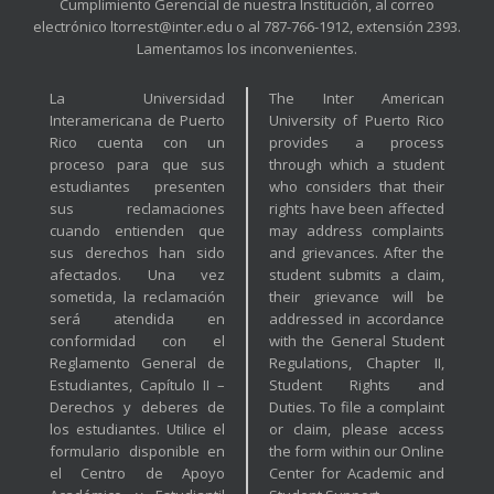
Cumplimiento Gerencial de nuestra Institución, al correo
electrónico ltorrest@inter.edu o al 787-766-1912, extensión 2393.
Lamentamos los inconvenientes.
La Universidad
The Inter American
Interamericana de Puerto
University of Puerto Rico
Rico cuenta con un
provides a process
proceso para que sus
through which a student
estudiantes presenten
who considers that their
sus reclamaciones
rights have been affected
cuando entienden que
may address complaints
sus derechos han sido
and grievances. After the
afectados. Una vez
student submits a claim,
sometida, la reclamación
their grievance will be
será atendida en
addressed in accordance
conformidad con el
with the General Student
Reglamento General de
Regulations, Chapter II,
Estudiantes, Capítulo II –
Student Rights and
Derechos y deberes de
Duties. To file a complaint
los estudiantes. Utilice el
or claim, please access
formulario disponible en
the form within our Online
el Centro de Apoyo
Center for Academic and