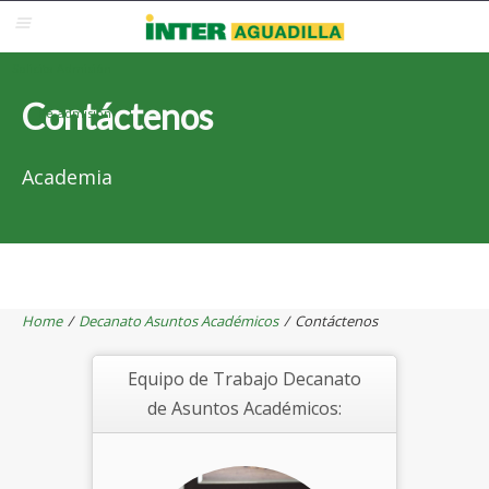
Blackboard
Inter Web
Correo Electrónico
Solicita Admisión
Contáctenos
Re-admisión
Academia
Home
/
Decanato Asuntos Académicos
/
Contáctenos
Equipo de Trabajo Decanato
de Asuntos Académicos: