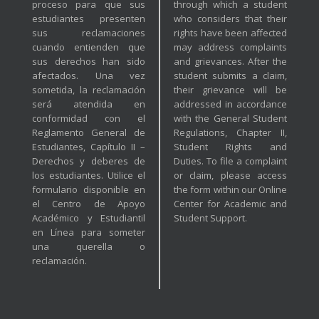
proceso para que sus
through which a student
estudiantes presenten
who considers that their
sus reclamaciones
rights have been affected
cuando entienden que
may address complaints
sus derechos han sido
and grievances. After the
afectados. Una vez
student submits a claim,
sometida, la reclamación
their grievance will be
será atendida en
addressed in accordance
conformidad con el
with the General Student
Reglamento General de
Regulations, Chapter II,
Estudiantes, Capítulo II –
Student Rights and
Derechos y deberes de
Duties. To file a complaint
los estudiantes. Utilice el
or claim, please access
formulario disponible en
the form within our Online
el Centro de Apoyo
Center for Academic and
Académico y Estudiantil
Student Support.
en Línea para someter
una querella o
reclamación.