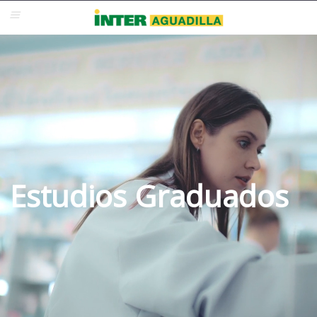
Blackboard
Inter Web
Correo Electrónico
Solicita Admisión
Re-admisión
Estudios Graduados