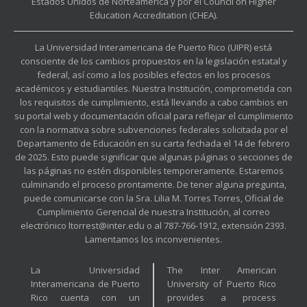
Estados Unidos de Norteamérica y por el Council on Higher
Education Accreditation (CHEA).
La Universidad Interamericana de Puerto Rico (UIPR) está
consciente de los cambios propuestos en la legislación estatal y
federal, así como a los posibles efectos en los procesos
académicos y estudiantiles. Nuestra Institución, comprometida con
los requisitos de cumplimiento, está llevando a cabo cambios en
su portal web y documentación oficial para reflejar el cumplimiento
con la normativa sobre subvenciones federales solicitada por el
Departamento de Educación en su carta fechada el 14 de febrero
de 2025. Esto puede significar que algunas páginas o secciones de
las páginas no estén disponibles temporeramente. Estaremos
culminando el proceso prontamente. De tener alguna pregunta,
puede comunicarse con la Sra. Lilia M. Torres Torres, Oficial de
Cumplimiento Gerencial de nuestra Institución, al correo
electrónico ltorrest@inter.edu o al 787-766-1912, extensión 2393.
Lamentamos los inconvenientes.
La Universidad
The Inter American
Interamericana de Puerto
University of Puerto Rico
Rico cuenta con un
provides a process