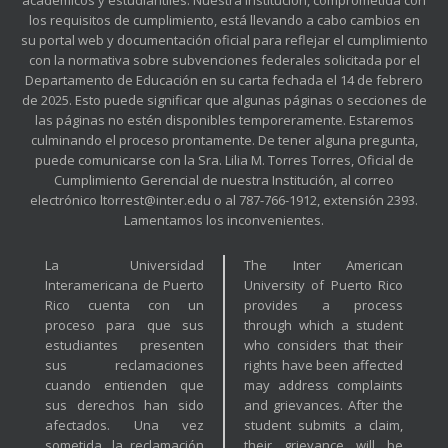
académicos y estudiantiles. Nuestra Institución, comprometida con
los requisitos de cumplimiento, está llevando a cabo cambios en
su portal web y documentación oficial para reflejar el cumplimiento
con la normativa sobre subvenciones federales solicitada por el
Departamento de Educación en su carta fechada el 14 de febrero
de 2025. Esto puede significar que algunas páginas o secciones de
las páginas no estén disponibles temporeramente. Estaremos
culminando el proceso prontamente. De tener alguna pregunta,
puede comunicarse con la Sra. Lilia M. Torres Torres, Oficial de
Cumplimiento Gerencial de nuestra Institución, al correo
electrónico ltorrest@inter.edu o al 787-766-1912, extensión 2393.
Lamentamos los inconvenientes.
La Universidad
The Inter American
Interamericana de Puerto
University of Puerto Rico
Rico cuenta con un
provides a process
proceso para que sus
through which a student
estudiantes presenten
who considers that their
sus reclamaciones
rights have been affected
cuando entienden que
may address complaints
sus derechos han sido
and grievances. After the
afectados. Una vez
student submits a claim,
sometida, la reclamación
their grievance will be