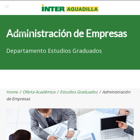
Blackboard
Inter Web
Correo Electrónico
Solicita Admisión
Administración de Empresas
Re-admisión
Departamento Estudios Graduados
Home
/
Oferta Académica
/
Estudios Graduados
/
Administración
de Empresas