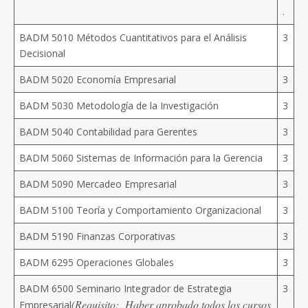
.
BADM 5010 Métodos Cuantitativos para el Análisis
3
Decisional
BADM 5020 Economía Empresarial
3
BADM 5030 Metodología de la Investigación
3
BADM 5040 Contabilidad para Gerentes
3
BADM 5060 Sistemas de Información para la Gerencia
3
BADM 5090 Mercadeo Empresarial
3
BADM 5100 Teoría y Comportamiento Organizacional
3
BADM 5190 Finanzas Corporativas
3
BADM 6295 Operaciones Globales
3
BADM 6500 Seminario Integrador de Estrategia
3
(Requisito: Haber aprobado todos los cursos
Empresarial