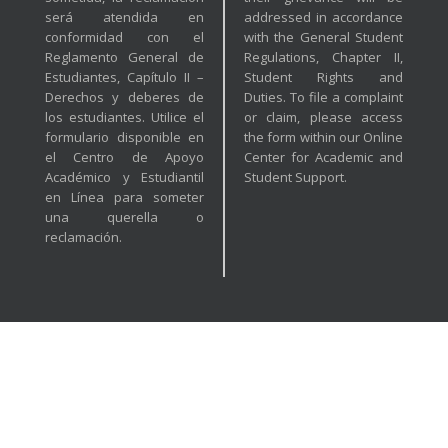
será atendida en
addressed in accordance
conformidad con el
with the General Student
Reglamento General de
Regulations, Chapter II,
Estudiantes, Capítulo II –
Student Rights and
Derechos y deberes de
Duties. To file a complaint
los estudiantes. Utilice el
or claim, please access
formulario disponible en
the form within our Online
el Centro de Apoyo
Center for Academic and
Académico y Estudiantil
Student Support.
en Línea para someter
una querella o
reclamación.