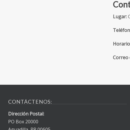
Cont
Lugar:
O
Teléfon
Horario
Correo 
CONTÁCTENOS:
Dirección Postal:
PO Box 20000
Aguadilla, PR 00605