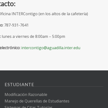
acto:
ficina INTERContigo (en los altos de la cafetería)
o:
787-931-7641
:
lunes a viernes de 8:00am – 5:00pm
electrónico:
intercontigo@aguadilla.inter.edu
ESTUDIANTE
Modificación Razonable
Manejo de Querellas de Estudiantes
Sistemas de Citas Tutorías