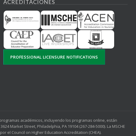
ACREDITACIONES
PROFESSIONAL LICENSURE NOTIFICATIONS
s programas académicos, incluyendo los programas online, están
3624 Market Street, Philadelphia, PA 19104 (267-284-5000). La MSCHE
or el Council on Higher Education Accreditation (CHEA).