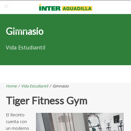
Blackboard
Inter Web
Correo Electrónico
Solicita Admisión
Gimnasio
Re-admisión
Vida Estudiantil
Home
/
Vida Estudiantil
/
Gimnasio
Tiger Fitness Gym
El Recinto
cuenta con
un moderno