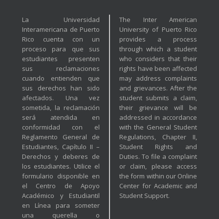
La Universidad
The Inter American
Interamericana de Puerto
University of Puerto Rico
Rico cuenta con un
provides a process
proceso para que sus
through which a student
estudiantes presenten
who considers that their
sus reclamaciones
rights have been affected
cuando entienden que
may address complaints
sus derechos han sido
and grievances. After the
afectados. Una vez
student submits a claim,
sometida, la reclamación
their grievance will be
será atendida en
addressed in accordance
conformidad con el
with the General Student
Reglamento General de
Regulations, Chapter II,
Estudiantes, Capítulo II –
Student Rights and
Derechos y deberes de
Duties. To file a complaint
los estudiantes. Utilice el
or claim, please access
formulario disponible en
the form within our Online
el Centro de Apoyo
Center for Academic and
Académico y Estudiantil
Student Support.
en Línea para someter
una querella o