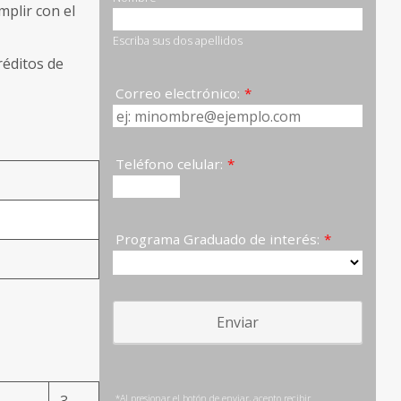
mplir con el
réditos de