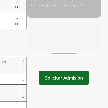
3
crs.
3
crs.
s en
3
Solicitar Admisión
3
3