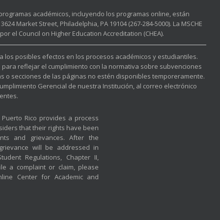
s programas académicos, incluyendo los programas online, están
3624 Market Street, Philadelphia, PA 19104 (267-284-5000). La MSCHE
or el Council on Higher Education Accreditation (CHEA).
 a los posibles efectos en los procesos académicos y estudiantiles.
l para reflejar el cumplimiento con la normativa sobre subvenciones
nas o secciones de las páginas no estén disponibles temporeramente.
mplimiento Gerencial de nuestra Institución, al correo electrónico
entes.
f Puerto Rico provides a process
iders that their rights have been
nts and grievances. After the
 grievance will be addressed in
udent Regulations, Chapter II,
ile a complaint or claim, please
nline Center for Academic and