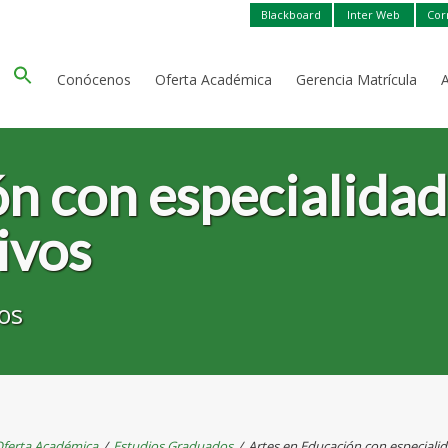
Blackboard
Inter Web
Cor
Conócenos
Oferta Académica
Gerencia Matrícula
n con especialidad
ivos
os
ferta Académica
/
Estudios Graduados
/
Artes en Educación con especialid