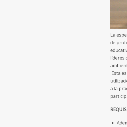
La espe
de prof
educati
líderes
ambient
Esta es
utilizac
a la prá
partici
REQUIS
Adem