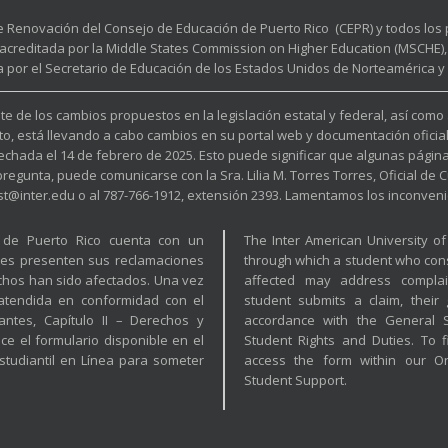
e Renovación del Consejo de Educación de Puerto Rico (CEPR) y todos lo
acreditada por la Middle States Commission on Higher Education (MSCHE), 
a por el Secretario de Educación de los Estados Unidos de Norteamérica y p
e de los cambios propuestos en la legislación estatal y federal, así como
to, está llevando a cabo cambios en su portal web y documentación oficia
fechada el 14 de febrero de 2025. Esto puede significar que algunas pági
unta, puede comunicarse con la Sra. Lilia M. Torres Torres, Oficial de Cu
est@inter.edu o al 787-766-1912, extensión 2393. Lamentamos los inconveni
a de Puerto Rico cuenta con un
The Inter American University o
tes presenten sus reclamaciones
through which a student who cons
hos han sido afectados. Una vez
affected may address complai
 atendida en conformidad con el
student submits a claim, their
ntes, Capítulo II – Derechos y
accordance with the General St
ice el formulario disponible en el
Student Rights and Duties. To f
tudiantil en Línea para someter
access the form within our O
Student Support.