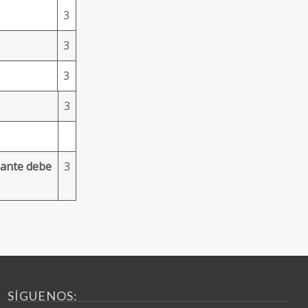
3
3
3
3
iante debe
3
SÍGUENOS: