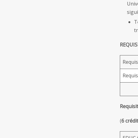
Univ
sigui
T
t
REQUIS
Requ
Requ
Requisi
(
6 crédi