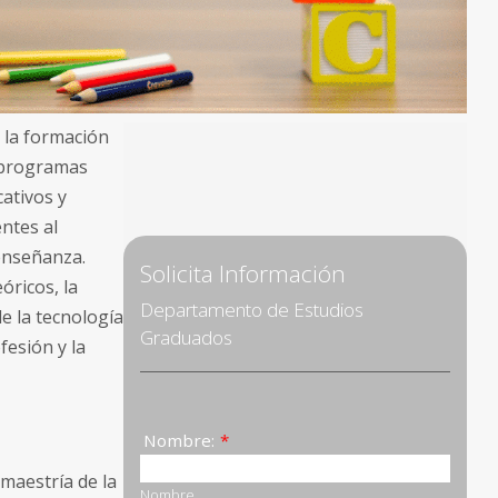
 la formación
e programas
ativos y
ntes al
enseñanza.
óricos, la
de la tecnología
ofesión y la
maestría de la