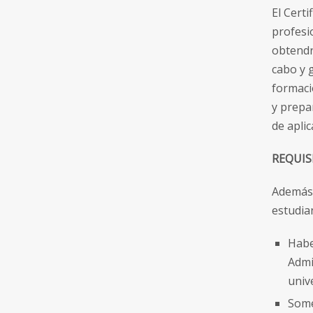
El Cert
profesi
obtendr
cabo y 
formació
y prepar
de aplic
REQUIS
Además 
estudia
Habe
Admi
univ
Some