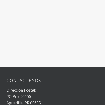
CONTÁCTENOS:
Dirección Postal:
PO Box 20000
Aguadilla, PR 00605