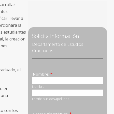
arrollar
ntes
car, llevar a
orcionará la
los estudiantes
l, la creación
ones.
raduado, el
to en
 una
o con los