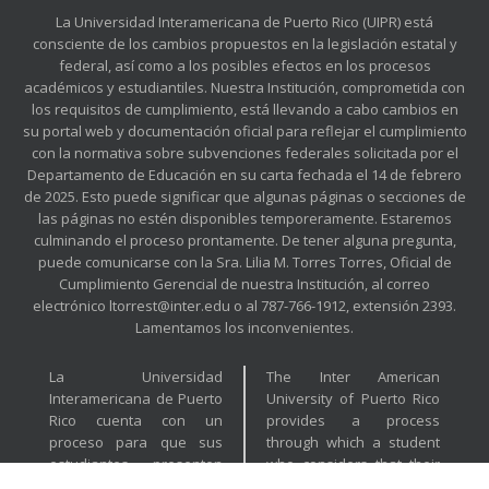
La Universidad Interamericana de Puerto Rico (UIPR) está
consciente de los cambios propuestos en la legislación estatal y
federal, así como a los posibles efectos en los procesos
académicos y estudiantiles. Nuestra Institución, comprometida con
los requisitos de cumplimiento, está llevando a cabo cambios en
su portal web y documentación oficial para reflejar el cumplimiento
con la normativa sobre subvenciones federales solicitada por el
Departamento de Educación en su carta fechada el 14 de febrero
de 2025. Esto puede significar que algunas páginas o secciones de
las páginas no estén disponibles temporeramente. Estaremos
culminando el proceso prontamente. De tener alguna pregunta,
puede comunicarse con la Sra. Lilia M. Torres Torres, Oficial de
Cumplimiento Gerencial de nuestra Institución, al correo
electrónico ltorrest@inter.edu o al 787-766-1912, extensión 2393.
Lamentamos los inconvenientes.
La Universidad
The Inter American
Interamericana de Puerto
University of Puerto Rico
Rico cuenta con un
provides a process
proceso para que sus
through which a student
estudiantes presenten
who considers that their
sus reclamaciones
rights have been affected