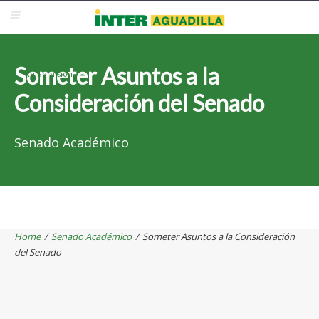
Blackboard
Inter Web
Correo Electrónico
Solicita Admisión
Someter Asuntos a la
Re-admisión
Consideración del Senado
Senado Académico
Home
/
Senado Académico
/
Someter Asuntos a la Consideración
del Senado