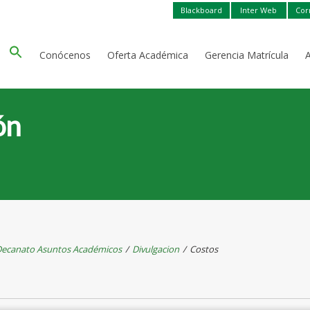
Blackboard
Inter Web
Cor
Conócenos
Oferta Académica
Gerencia Matrícula
ón
ecanato Asuntos Académicos
/
Divulgacion
/
Costos