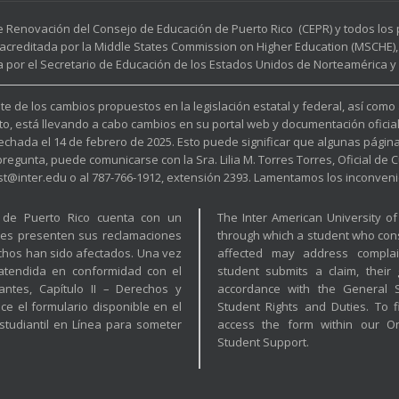
e Renovación del Consejo de Educación de Puerto Rico (CEPR) y todos lo
acreditada por la Middle States Commission on Higher Education (MSCHE), 
a por el Secretario de Educación de los Estados Unidos de Norteamérica y p
e de los cambios propuestos en la legislación estatal y federal, así como
to, está llevando a cabo cambios en su portal web y documentación oficia
fechada el 14 de febrero de 2025. Esto puede significar que algunas pági
unta, puede comunicarse con la Sra. Lilia M. Torres Torres, Oficial de Cu
est@inter.edu o al 787-766-1912, extensión 2393. Lamentamos los inconveni
a de Puerto Rico cuenta con un
The Inter American University o
tes presenten sus reclamaciones
through which a student who cons
hos han sido afectados. Una vez
affected may address complai
 atendida en conformidad con el
student submits a claim, their
ntes, Capítulo II – Derechos y
accordance with the General St
ice el formulario disponible en el
Student Rights and Duties. To f
tudiantil en Línea para someter
access the form within our O
Student Support.