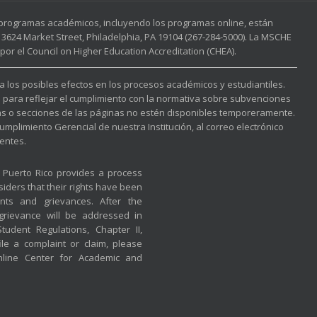
s programas académicos, incluyendo los programas online, están
3624 Market Street, Philadelphia, PA 19104 (267-284-5000). La MSCHE
or el Council on Higher Education Accreditation (CHEA).
 a los posibles efectos en los procesos académicos y estudiantiles.
l para reflejar el cumplimiento con la normativa sobre subvenciones
nas o secciones de las páginas no estén disponibles temporeramente.
mplimiento Gerencial de nuestra Institución, al correo electrónico
entes.
f Puerto Rico provides a process
iders that their rights have been
nts and grievances. After the
 grievance will be addressed in
udent Regulations, Chapter II,
ile a complaint or claim, please
nline Center for Academic and