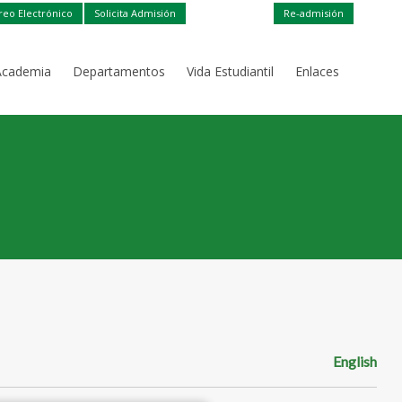
reo Electrónico
Solicita Admisión
Re-admisión
Academia
Departamentos
Vida Estudiantil
Enlaces
English