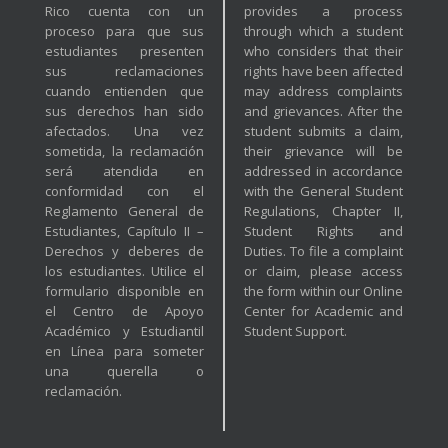
Rico cuenta con un
provides a process
proceso para que sus
through which a student
estudiantes presenten
who considers that their
sus reclamaciones
rights have been affected
cuando entienden que
may address complaints
sus derechos han sido
and grievances. After the
afectados. Una vez
student submits a claim,
sometida, la reclamación
their grievance will be
será atendida en
addressed in accordance
conformidad con el
with the General Student
Reglamento General de
Regulations, Chapter II,
Estudiantes, Capítulo II –
Student Rights and
Derechos y deberes de
Duties. To file a complaint
los estudiantes. Utilice el
or claim, please access
formulario disponible en
the form within our Online
el Centro de Apoyo
Center for Academic and
Académico y Estudiantil
Student Support.
en Línea para someter
una querella o
reclamación.