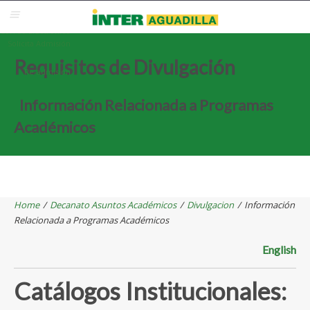
Blackboard
Inter Web
Correo Electrónico
Solicita Admisión
Requisitos de Divulgación
Re-admisión
Información Relacionada a Programas
Académicos
Home
/
Decanato Asuntos Académicos
/
Divulgacion
/
Información
Relacionada a Programas Académicos
English
Catálogos Institucionales: