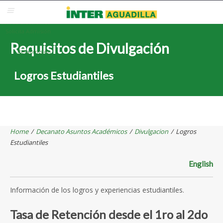
Blackboard
Inter Web
Correo Electrónico
Solicita Admisión
Requisitos de Divulgación
Re-admisión
Logros Estudiantiles
Home
/
Decanato Asuntos Académicos
/
Divulgacion
/
Logros
Estudiantiles
English
Información de los logros y experiencias estudiantiles.
Tasa de Retención desde el 1ro al 2do