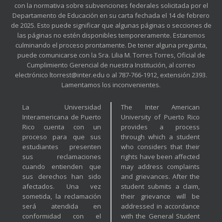
con la normativa sobre subvenciones federales solicitada por el
Departamento de Educación en su carta fechada el 14 de febrero
de 2025. Esto puede significar que algunas páginas o secciones de
las páginas no estén disponibles temporeramente. Estaremos
culminando el proceso prontamente. De tener alguna pregunta,
puede comunicarse con la Sra. Lilia M. Torres Torres, Oficial de
Cumplimiento Gerencial de nuestra Institución, al correo
electrónico ltorrest@inter.edu o al 787-766-1912, extensión 2393.
Lamentamos los inconvenientes.
La Universidad
The Inter American
Interamericana de Puerto
University of Puerto Rico
Rico cuenta con un
provides a process
proceso para que sus
through which a student
estudiantes presenten
who considers that their
sus reclamaciones
rights have been affected
cuando entienden que
may address complaints
sus derechos han sido
and grievances. After the
afectados. Una vez
student submits a claim,
sometida, la reclamación
their grievance will be
será atendida en
addressed in accordance
conformidad con el
with the General Student