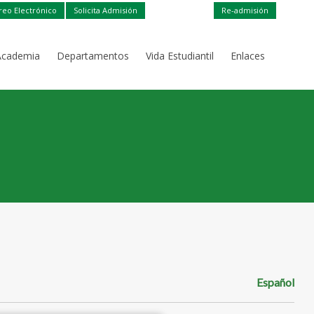
reo Electrónico
Solicita Admisión
Re-admisión
Academia
Departamentos
Vida Estudiantil
Enlaces
Español