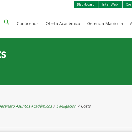
Blackboard
Inter Web
Cor
Conócenos
Oferta Académica
Gerencia Matrícula
ts
ecanato Asuntos Académicos
/
Divulgacion
/
Costs