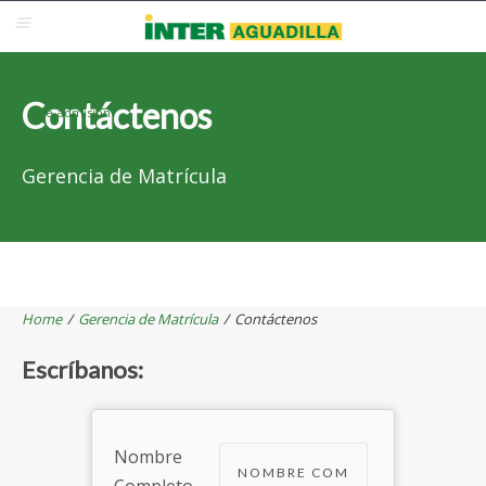
Blackboard
Inter Web
Correo Electrónico
Solicita Admisión
Contáctenos
Re-admisión
Gerencia de Matrícula
Home
/
Gerencia de Matrícula
/
Contáctenos
Escríbanos:
Nombre