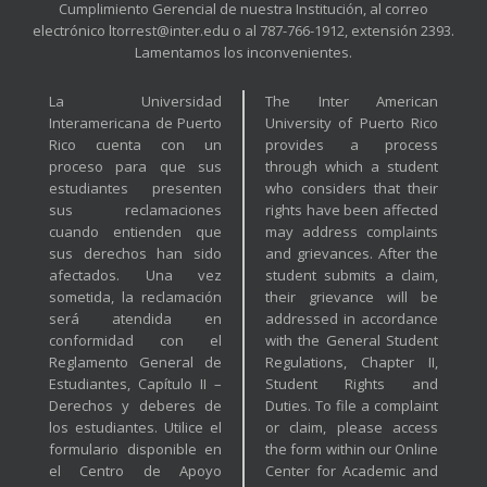
Cumplimiento Gerencial de nuestra Institución, al correo
electrónico ltorrest@inter.edu o al 787-766-1912, extensión 2393.
Lamentamos los inconvenientes.
La Universidad
The Inter American
Interamericana de Puerto
University of Puerto Rico
Rico cuenta con un
provides a process
proceso para que sus
through which a student
estudiantes presenten
who considers that their
sus reclamaciones
rights have been affected
cuando entienden que
may address complaints
sus derechos han sido
and grievances. After the
afectados. Una vez
student submits a claim,
sometida, la reclamación
their grievance will be
será atendida en
addressed in accordance
conformidad con el
with the General Student
Reglamento General de
Regulations, Chapter II,
Estudiantes, Capítulo II –
Student Rights and
Derechos y deberes de
Duties. To file a complaint
los estudiantes. Utilice el
or claim, please access
formulario disponible en
the form within our Online
el Centro de Apoyo
Center for Academic and