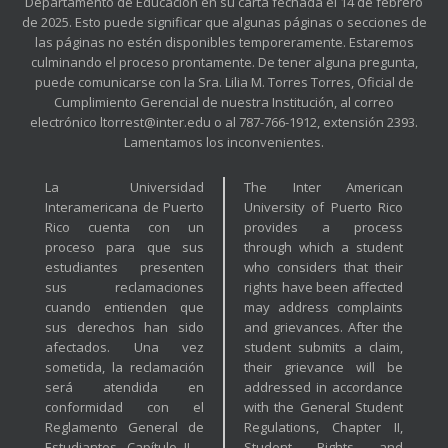
Departamento de Educación en su carta fechada el 14 de febrero
de 2025. Esto puede significar que algunas páginas o secciones de
las páginas no estén disponibles temporeramente. Estaremos
culminando el proceso prontamente. De tener alguna pregunta,
puede comunicarse con la Sra. Lilia M. Torres Torres, Oficial de
Cumplimiento Gerencial de nuestra Institución, al correo
electrónico ltorrest@inter.edu o al 787-766-1912, extensión 2393.
Lamentamos los inconvenientes.
La Universidad
The Inter American
Interamericana de Puerto
University of Puerto Rico
Rico cuenta con un
provides a process
proceso para que sus
through which a student
estudiantes presenten
who considers that their
sus reclamaciones
rights have been affected
cuando entienden que
may address complaints
sus derechos han sido
and grievances. After the
afectados. Una vez
student submits a claim,
sometida, la reclamación
their grievance will be
será atendida en
addressed in accordance
conformidad con el
with the General Student
Reglamento General de
Regulations, Chapter II,
Estudiantes, Capítulo II –
Student Rights and