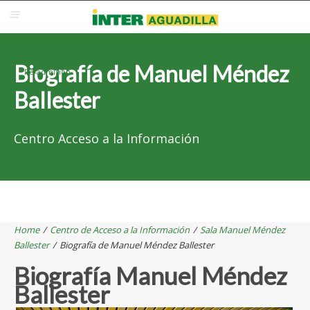
Blackboard
Inter Web
Correo Electrónico
Solicita Admisión
Biografía de Manuel Méndez
Re-admisión
Ballester
Centro Acceso a la Información
Home
/
Centro de Acceso a la Información
/
Sala Manuel Méndez
Ballester
/
Biografía de Manuel Méndez Ballester
Biografía Manuel Méndez
Ballester