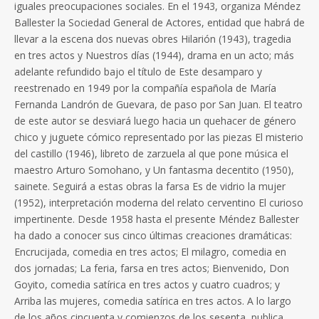
iguales preocupaciones sociales. En el 1943, organiza Méndez
Ballester la Sociedad General de Actores, entidad que habrá de
llevar a la escena dos nuevas obres Hilarión (1943), tragedia
en tres actos y Nuestros días (1944), drama en un acto; más
adelante refundido bajo el título de Este desamparo y
reestrenado en 1949 por la compañía española de María
Fernanda Landrón de Guevara, de paso por San Juan. El teatro
de este autor se desviará luego hacia un quehacer de género
chico y juguete cómico representado por las piezas El misterio
del castillo (1946), libreto de zarzuela al que pone música el
maestro Arturo Somohano, y Un fantasma decentito (1950),
sainete. Seguirá a estas obras la farsa Es de vidrio la mujer
(1952), interpretación moderna del relato cerventino El curioso
impertinente. Desde 1958 hasta el presente Méndez Ballester
ha dado a conocer sus cinco últimas creaciones dramáticas:
Encrucijada, comedia en tres actos; El milagro, comedia en
dos jornadas; La feria, farsa en tres actos; Bienvenido, Don
Goyito, comedia satírica en tres actos y cuatro cuadros; y
Arriba las mujeres, comedia satírica en tres actos. A lo largo
de los años cincuenta y comienzos de los sesenta, publica