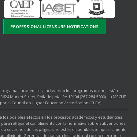
PROFESSIONAL LICENSURE NOTIFICATIONS
s programas académicos, incluyendo los programas online, están
3624 Market Street, Philadelphia, PA 19104 (267-284-5000). La MSCHE
or el Council on Higher Education Accreditation (CHEA).
 a los posibles efectos en los procesos académicos y estudiantiles.
l para reflejar el cumplimiento con la normativa sobre subvenciones
nas o secciones de las páginas no estén disponibles temporeramente.
mplimiento Gerencial de nuestra Institución, al correo electrónico