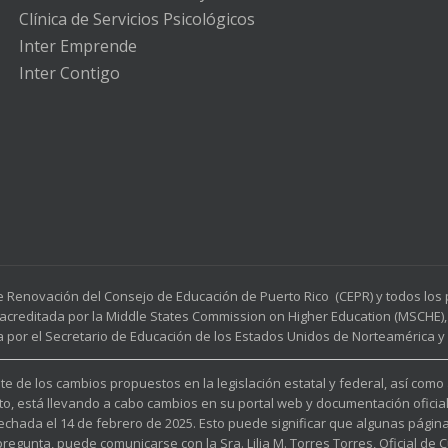
Clínica de Servicios Psicológicos
Inter Emprende
Inter Contigo
e Renovación del Consejo de Educación de Puerto Rico (CEPR) y todos lo
acreditada por la Middle States Commission on Higher Education (MSCHE), 
a por el Secretario de Educación de los Estados Unidos de Norteamérica y p
e de los cambios propuestos en la legislación estatal y federal, así como
to, está llevando a cabo cambios en su portal web y documentación oficia
fechada el 14 de febrero de 2025. Esto puede significar que algunas pági
unta, puede comunicarse con la Sra. Lilia M. Torres Torres, Oficial de Cu