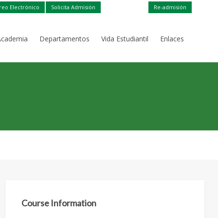
reo Electrónico
Solicita Admisión
Re-admisión
Academia
Departamentos
Vida Estudiantil
Enlaces
Course Information