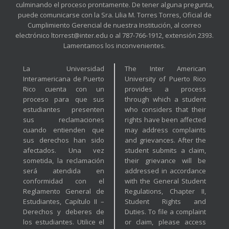
culminando el proceso prontamente. De tener alguna pregunta,
puede comunicarse con la Sra. Lilia M. Torres Torres, Oficial de
Cumplimiento Gerencial de nuestra Institución, al correo
electrónico ltorrest@inter.edu o al 787-766-1912, extensión 2393.
Lamentamos los inconvenientes.
La Universidad
The Inter American
Interamericana de Puerto
University of Puerto Rico
Rico cuenta con un
provides a process
proceso para que sus
through which a student
estudiantes presenten
who considers that their
sus reclamaciones
rights have been affected
cuando entienden que
may address complaints
sus derechos han sido
and grievances. After the
afectados. Una vez
student submits a claim,
sometida, la reclamación
their grievance will be
será atendida en
addressed in accordance
conformidad con el
with the General Student
Reglamento General de
Regulations, Chapter II,
Estudiantes, Capítulo II –
Student Rights and
Derechos y deberes de
Duties. To file a complaint
los estudiantes. Utilice el
or claim, please access