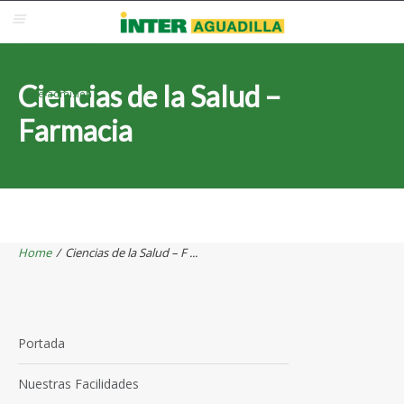
Blackboard
Inter Web
Correo Electrónico
Solicita Admisión
Ciencias de la Salud –
Re-admisión
Farmacia
Home
/
Ciencias de la Salud – F ...
Portada
Nuestras Facilidades