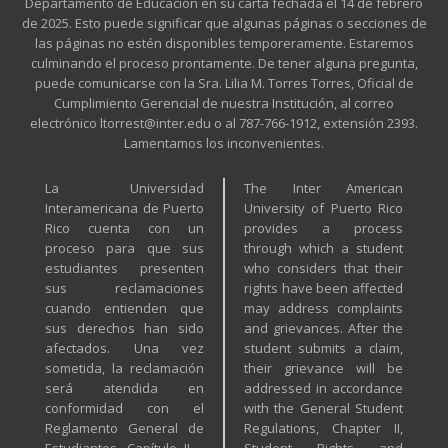
Departamento de Educación en su carta fechada el 14 de febrero
de 2025. Esto puede significar que algunas páginas o secciones de
las páginas no estén disponibles temporeramente. Estaremos
culminando el proceso prontamente. De tener alguna pregunta,
puede comunicarse con la Sra. Lilia M. Torres Torres, Oficial de
Cumplimiento Gerencial de nuestra Institución, al correo
electrónico ltorrest@inter.edu o al 787-766-1912, extensión 2393.
Lamentamos los inconvenientes.
La Universidad
The Inter American
Interamericana de Puerto
University of Puerto Rico
Rico cuenta con un
provides a process
proceso para que sus
through which a student
estudiantes presenten
who considers that their
sus reclamaciones
rights have been affected
cuando entienden que
may address complaints
sus derechos han sido
and grievances. After the
afectados. Una vez
student submits a claim,
sometida, la reclamación
their grievance will be
será atendida en
addressed in accordance
conformidad con el
with the General Student
Reglamento General de
Regulations, Chapter II,
Estudiantes, Capítulo II –
Student Rights and