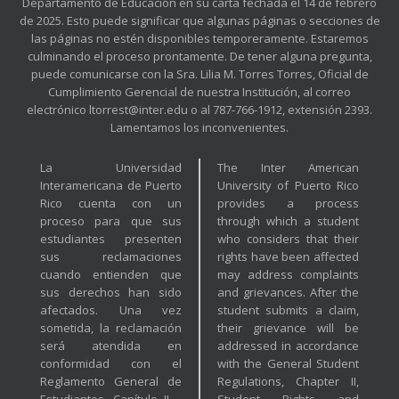
Departamento de Educación en su carta fechada el 14 de febrero
de 2025. Esto puede significar que algunas páginas o secciones de
las páginas no estén disponibles temporeramente. Estaremos
culminando el proceso prontamente. De tener alguna pregunta,
puede comunicarse con la Sra. Lilia M. Torres Torres, Oficial de
Cumplimiento Gerencial de nuestra Institución, al correo
electrónico ltorrest@inter.edu o al 787-766-1912, extensión 2393.
Lamentamos los inconvenientes.
La Universidad
The Inter American
Interamericana de Puerto
University of Puerto Rico
Rico cuenta con un
provides a process
proceso para que sus
through which a student
estudiantes presenten
who considers that their
sus reclamaciones
rights have been affected
cuando entienden que
may address complaints
sus derechos han sido
and grievances. After the
afectados. Una vez
student submits a claim,
sometida, la reclamación
their grievance will be
será atendida en
addressed in accordance
conformidad con el
with the General Student
Reglamento General de
Regulations, Chapter II,
Estudiantes, Capítulo II –
Student Rights and