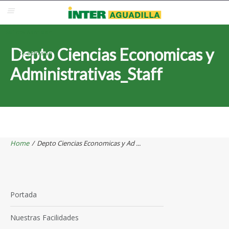
Blackboard
Inter Web
Correo Electrónico
Solicita Admisión
Depto Ciencias Economicas y
Re-admisión
Administrativas_Staff
Home
/
Depto Ciencias Economicas y Ad ...
Portada
Nuestras Facilidades