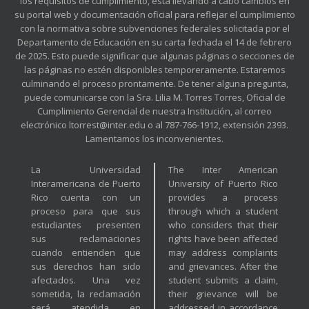
los requisitos de cumplimiento, está llevando a cabo cambios en
su portal web y documentación oficial para reflejar el cumplimiento
con la normativa sobre subvenciones federales solicitada por el
Departamento de Educación en su carta fechada el 14 de febrero
de 2025. Esto puede significar que algunas páginas o secciones de
las páginas no estén disponibles temporeramente. Estaremos
culminando el proceso prontamente. De tener alguna pregunta,
puede comunicarse con la Sra. Lilia M. Torres Torres, Oficial de
Cumplimiento Gerencial de nuestra Institución, al correo
electrónico ltorrest@inter.edu o al 787-766-1912, extensión 2393.
Lamentamos los inconvenientes.
La Universidad
The Inter American
Interamericana de Puerto
University of Puerto Rico
Rico cuenta con un
provides a process
proceso para que sus
through which a student
estudiantes presenten
who considers that their
sus reclamaciones
rights have been affected
cuando entienden que
may address complaints
sus derechos han sido
and grievances. After the
afectados. Una vez
student submits a claim,
sometida, la reclamación
their grievance will be
será atendida en
addressed in accordance