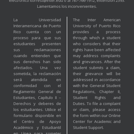
electrónico ltorrest@inter.edu o al 787-766-1912, extensión 2393.
Lamentamos los inconvenientes.
La Universidad
The Inter American
Interamericana de Puerto
University of Puerto Rico
Rico cuenta con un
provides a process
proceso para que sus
through which a student
estudiantes presenten
who considers that their
sus reclamaciones
rights have been affected
cuando entienden que
may address complaints
sus derechos han sido
and grievances. After the
afectados. Una vez
student submits a claim,
sometida, la reclamación
their grievance will be
será atendida en
addressed in accordance
conformidad con el
with the General Student
Reglamento General de
Regulations, Chapter II,
Estudiantes, Capítulo II –
Student Rights and
Derechos y deberes de
Duties. To file a complaint
los estudiantes. Utilice el
or claim, please access
formulario disponible en
the form within our Online
el Centro de Apoyo
Center for Academic and
Académico y Estudiantil
Student Support.
en Línea para someter