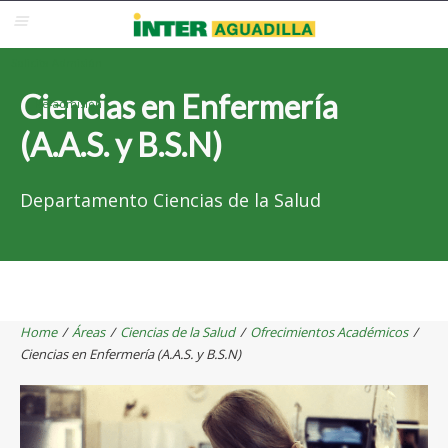
Blackboard
Inter Web
Correo Electrónico
Solicita Admisión
Ciencias en Enfermería
Re-admisión
(A.A.S. y B.S.N)
Departamento Ciencias de la Salud
Home
/
Áreas
/
Ciencias de la Salud
/
Ofrecimientos Académicos
/
Ciencias en Enfermería (A.A.S. y B.S.N)