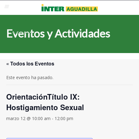
Blackboard
Inter Web
Correo Electrónico
Solicita Admisión
Eventos y Actividades
Re-admisión
« Todos los Eventos
Este evento ha pasado.
OrientaciónTítulo IX:
Hostigamiento Sexual
marzo 12 @ 10:00 am
-
12:00 pm