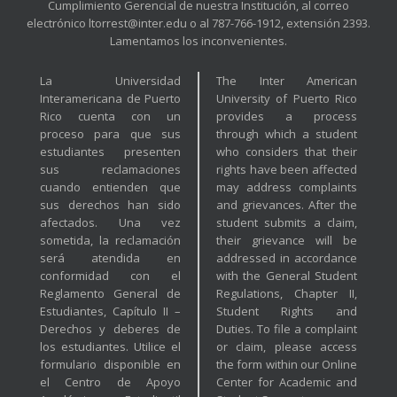
Cumplimiento Gerencial de nuestra Institución, al correo
electrónico ltorrest@inter.edu o al 787-766-1912, extensión 2393.
Lamentamos los inconvenientes.
La Universidad
The Inter American
Interamericana de Puerto
University of Puerto Rico
Rico cuenta con un
provides a process
proceso para que sus
through which a student
estudiantes presenten
who considers that their
sus reclamaciones
rights have been affected
cuando entienden que
may address complaints
sus derechos han sido
and grievances. After the
afectados. Una vez
student submits a claim,
sometida, la reclamación
their grievance will be
será atendida en
addressed in accordance
conformidad con el
with the General Student
Reglamento General de
Regulations, Chapter II,
Estudiantes, Capítulo II –
Student Rights and
Derechos y deberes de
Duties. To file a complaint
los estudiantes. Utilice el
or claim, please access
formulario disponible en
the form within our Online
el Centro de Apoyo
Center for Academic and