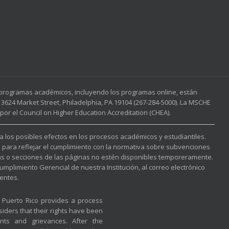
s programas académicos, incluyendo los programas online, están
3624 Market Street, Philadelphia, PA 19104 (267-284-5000). La MSCHE
or el Council on Higher Education Accreditation (CHEA).
 a los posibles efectos en los procesos académicos y estudiantiles.
l para reflejar el cumplimiento con la normativa sobre subvenciones
nas o secciones de las páginas no estén disponibles temporeramente.
mplimiento Gerencial de nuestra Institución, al correo electrónico
entes.
f Puerto Rico provides a process
iders that their rights have been
nts and grievances. After the