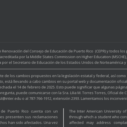
e Renovación del Consejo de Educación de Puerto Rico (CEPR) y todos lo
acreditada por la Middle States Commission on Higher Education (MSCHE), 
a por el Secretario de Educación de los Estados Unidos de Norteamérica y p
e de los cambios propuestos en la legislación estatal y federal, así como
to, está llevando a cabo cambios en su portal web y documentación oficia
fechada el 14 de febrero de 2025. Esto puede significar que algunas pági
unta, puede comunicarse con la Sra. Lilia M. Torres Torres, Oficial de Cu
est@inter.edu o al 787-766-1912, extensión 2393. Lamentamos los inconveni
a de Puerto Rico cuenta con un
The Inter American University o
tes presenten sus reclamaciones
through which a student who cons
hos han sido afectados. Una vez
affected may address complai