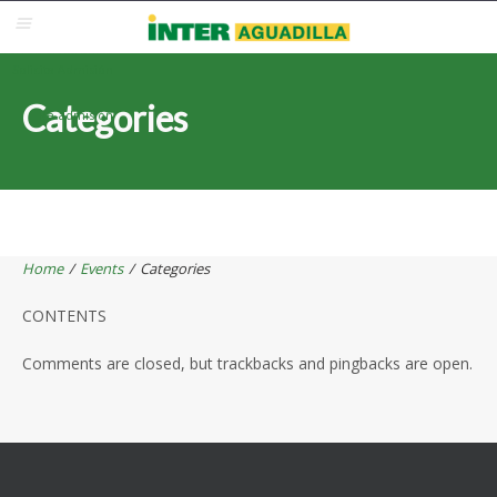
Blackboard
Inter Web
Correo Electrónico
Solicita Admisión
Categories
Re-admisión
Home
/
Events
/
Categories
CONTENTS
Comments are closed, but trackbacks and pingbacks are open.