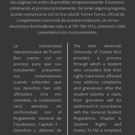
las páginas no estén disponibles temporeramente. Estaremos
culminando el proceso prontamente. De tener alguna pregunta,
puede comunicarse con la Sra. Lilia M. Torres Torres, Oficial de
Cumplimiento Gerencial de nuestra Institución, al correo
electrónico ltorrest@inter.edu o al 787-766-1912, extensión 2393.
Lamentamos los inconvenientes.
La Universidad
The Inter American
Interamericana de Puerto
University of Puerto Rico
Rico cuenta con un
provides a process
proceso para que sus
through which a student
estudiantes presenten
who considers that their
sus reclamaciones
rights have been affected
cuando entienden que
may address complaints
sus derechos han sido
and grievances. After the
afectados. Una vez
student submits a claim,
sometida, la reclamación
their grievance will be
será atendida en
addressed in accordance
conformidad con el
with the General Student
Reglamento General de
Regulations, Chapter II,
Estudiantes, Capítulo II –
Student Rights and
Derechos y deberes de
Duties. To file a complaint