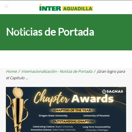
Blackboard
Inter Web
Correo Electrónico
Solicita Admisión
Noticias de Portada
Re-admisión
Home
/
Internacionalización
-
Noticia de Portada
/
¡Gran logro para
el Capítulo ...