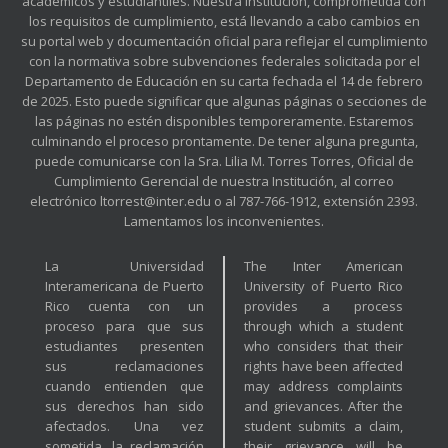
académicos y estudiantiles. Nuestra Institución, comprometida con
los requisitos de cumplimiento, está llevando a cabo cambios en
su portal web y documentación oficial para reflejar el cumplimiento
con la normativa sobre subvenciones federales solicitada por el
Departamento de Educación en su carta fechada el 14 de febrero
de 2025. Esto puede significar que algunas páginas o secciones de
las páginas no estén disponibles temporeramente. Estaremos
culminando el proceso prontamente. De tener alguna pregunta,
puede comunicarse con la Sra. Lilia M. Torres Torres, Oficial de
Cumplimiento Gerencial de nuestra Institución, al correo
electrónico ltorrest@inter.edu o al 787-766-1912, extensión 2393.
Lamentamos los inconvenientes.
La Universidad
The Inter American
Interamericana de Puerto
University of Puerto Rico
Rico cuenta con un
provides a process
proceso para que sus
through which a student
estudiantes presenten
who considers that their
sus reclamaciones
rights have been affected
cuando entienden que
may address complaints
sus derechos han sido
and grievances. After the
afectados. Una vez
student submits a claim,
sometida, la reclamación
their grievance will be