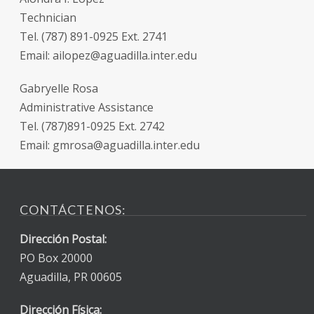
Technician
Tel. (787) 891-0925 Ext. 2741
Email: ailopez@aguadilla.inter.edu
Gabryelle Rosa
Administrative Assistance
Tel. (787)891-0925 Ext. 2742
Email: gmrosa@aguadilla.inter.edu
CONTÁCTENOS:
Dirección Postal:
PO Box 20000
Aguadilla, PR 00605
Dirección Física: