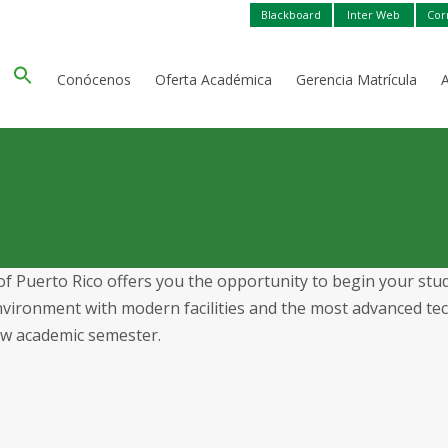
Blackboard
Inter Web
Cor
Conócenos
Oferta Académica
Gerencia Matrícula
of Puerto Rico offers you the opportunity to begin your stu
 environment with modern facilities and the most advanced 
new academic semester.