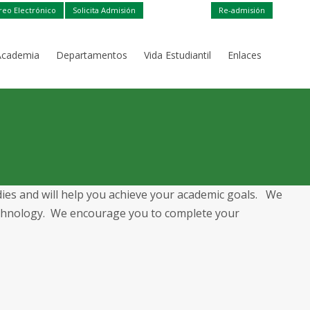
reo Electrónico
Solicita Admisión
Re-admisión
Academia
Departamentos
Vida Estudiantil
Enlaces
dies and will help you achieve your academic goals. We
technology. We encourage you to complete your