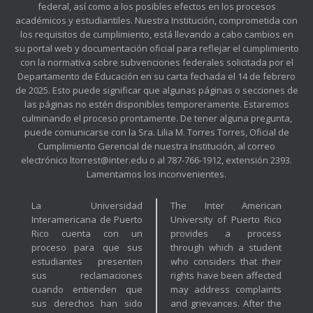
federal, así como a los posibles efectos en los procesos
académicos y estudiantiles. Nuestra Institución, comprometida con
los requisitos de cumplimiento, está llevando a cabo cambios en
su portal web y documentación oficial para reflejar el cumplimiento
con la normativa sobre subvenciones federales solicitada por el
Departamento de Educación en su carta fechada el 14 de febrero
de 2025. Esto puede significar que algunas páginas o secciones de
las páginas no estén disponibles temporeramente. Estaremos
culminando el proceso prontamente. De tener alguna pregunta,
puede comunicarse con la Sra. Lilia M. Torres Torres, Oficial de
Cumplimiento Gerencial de nuestra Institución, al correo
electrónico ltorrest@inter.edu o al 787-766-1912, extensión 2393.
Lamentamos los inconvenientes.
La Universidad
The Inter American
Interamericana de Puerto
University of Puerto Rico
Rico cuenta con un
provides a process
proceso para que sus
through which a student
estudiantes presenten
who considers that their
sus reclamaciones
rights have been affected
cuando entienden que
may address complaints
sus derechos han sido
and grievances. After the