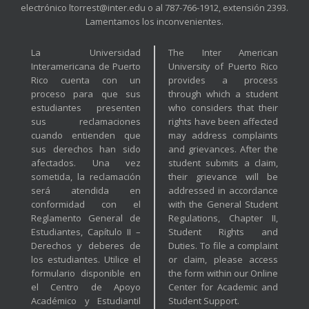
electrónico ltorrest@inter.edu o al 787-766-1912, extensión 2393.
Lamentamos los inconvenientes.
La Universidad
The Inter American
Interamericana de Puerto
University of Puerto Rico
Rico cuenta con un
provides a process
proceso para que sus
through which a student
estudiantes presenten
who considers that their
sus reclamaciones
rights have been affected
cuando entienden que
may address complaints
sus derechos han sido
and grievances. After the
afectados. Una vez
student submits a claim,
sometida, la reclamación
their grievance will be
será atendida en
addressed in accordance
conformidad con el
with the General Student
Reglamento General de
Regulations, Chapter II,
Estudiantes, Capítulo II –
Student Rights and
Derechos y deberes de
Duties. To file a complaint
los estudiantes. Utilice el
or claim, please access
formulario disponible en
the form within our Online
el Centro de Apoyo
Center for Academic and
Académico y Estudiantil
Student Support.