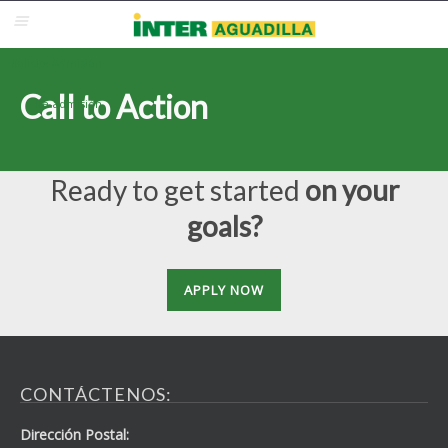
Blackboard
Inter Web
Correo Electrónico
Solicita Admisión
Call to Action
Re-admisión
Ready to get started
on your
goals?
APPLY NOW
CONTÁCTENOS:
Dirección Postal: