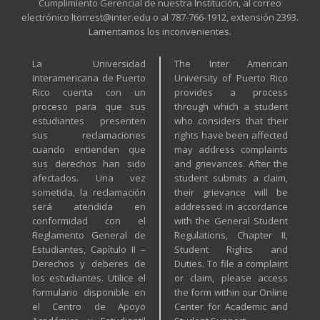
Cumplimiento Gerencial de nuestra Institución, al correo
electrónico ltorrest@inter.edu o al 787-766-1912, extensión 2393.
Lamentamos los inconvenientes.
La Universidad
The Inter American
Interamericana de Puerto
University of Puerto Rico
Rico cuenta con un
provides a process
proceso para que sus
through which a student
estudiantes presenten
who considers that their
sus reclamaciones
rights have been affected
cuando entienden que
may address complaints
sus derechos han sido
and grievances. After the
afectados. Una vez
student submits a claim,
sometida, la reclamación
their grievance will be
será atendida en
addressed in accordance
conformidad con el
with the General Student
Reglamento General de
Regulations, Chapter II,
Estudiantes, Capítulo II –
Student Rights and
Derechos y deberes de
Duties. To file a complaint
los estudiantes. Utilice el
or claim, please access
formulario disponible en
the form within our Online
el Centro de Apoyo
Center for Academic and