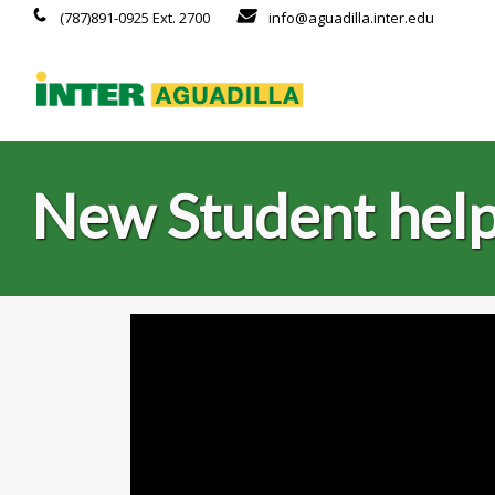
(787)891-0925 Ext. 2700
info@aguadilla.inter.edu
New Student help