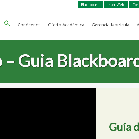
Blackboard
Inter Web
Cor
Conócenos
Oferta Académica
Gerencia Matrícula
 – Guia Blackboar
Guía 