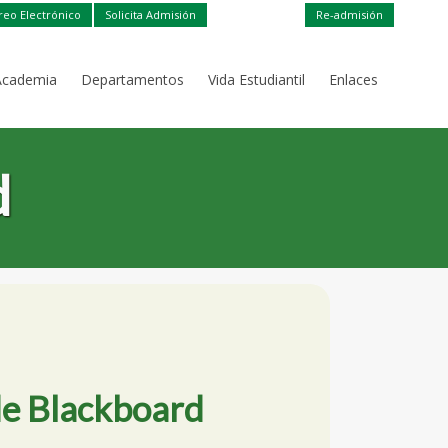
reo Electrónico
Solicita Admisión
Re-admisión
Academia
Departamentos
Vida Estudiantil
Enlaces
d
de Blackboard