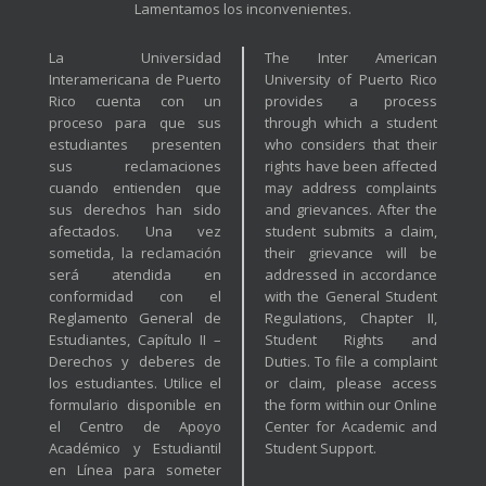
Lamentamos los inconvenientes.
La Universidad
The Inter American
Interamericana de Puerto
University of Puerto Rico
Rico cuenta con un
provides a process
proceso para que sus
through which a student
estudiantes presenten
who considers that their
sus reclamaciones
rights have been affected
cuando entienden que
may address complaints
sus derechos han sido
and grievances. After the
afectados. Una vez
student submits a claim,
sometida, la reclamación
their grievance will be
será atendida en
addressed in accordance
conformidad con el
with the General Student
Reglamento General de
Regulations, Chapter II,
Estudiantes, Capítulo II –
Student Rights and
Derechos y deberes de
Duties. To file a complaint
los estudiantes. Utilice el
or claim, please access
formulario disponible en
the form within our Online
el Centro de Apoyo
Center for Academic and
Académico y Estudiantil
Student Support.
en Línea para someter