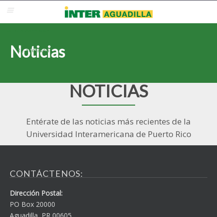
Blackboard
Inter Web
Correo Electrónico
Solicita Admisión
Noticias
Re-admisión
NOTICIAS
Entérate de las noticias más recientes de la
Universidad Interamericana de Puerto Rico
CONTÁCTENOS:
Dirección Postal:
PO Box 20000
Aguadilla, PR 00605