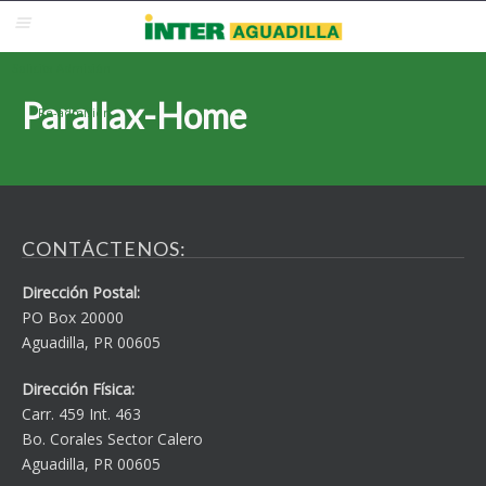
Blackboard
Inter Web
Correo Electrónico
Solicita Admisión
Parallax-Home
Re-admisión
CONTÁCTENOS:
Dirección Postal:
PO Box 20000
Aguadilla, PR 00605
Dirección Física:
Carr. 459 Int. 463
Bo. Corales Sector Calero
Aguadilla, PR 00605