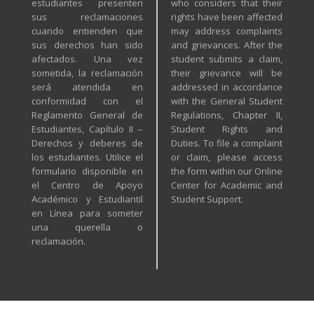
estudiantes presenten
who considers that their
sus reclamaciones
rights have been affected
cuando entienden que
may address complaints
sus derechos han sido
and grievances. After the
afectados. Una vez
student submits a claim,
sometida, la reclamación
their grievance will be
será atendida en
addressed in accordance
conformidad con el
with the General Student
Reglamento General de
Regulations, Chapter II,
Estudiantes, Capítulo II –
Student Rights and
Derechos y deberes de
Duties. To file a complaint
los estudiantes. Utilice el
or claim, please access
formulario disponible en
the form within our Online
el Centro de Apoyo
Center for Academic and
Académico y Estudiantil
Student Support.
en Línea para someter
una querella o
reclamación.