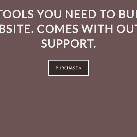
TOOLS YOU NEED TO BU
SITE. COMES WITH O
SUPPORT.
PURCHASE »