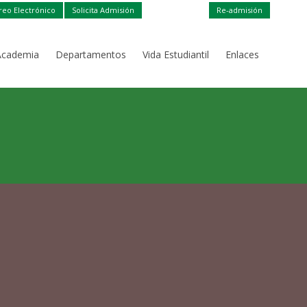
reo Electrónico
Solicita Admisión
Re-admisión
Academia
Departamentos
Vida Estudiantil
Enlaces