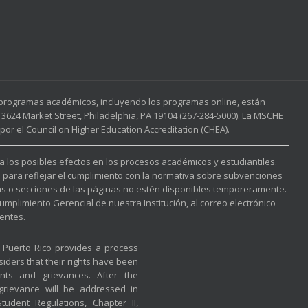
s programas académicos, incluyendo los programas online, están
3624 Market Street, Philadelphia, PA 19104 (267-284-5000). La MSCHE
or el Council on Higher Education Accreditation (CHEA).
 a los posibles efectos en los procesos académicos y estudiantiles.
l para reflejar el cumplimiento con la normativa sobre subvenciones
nas o secciones de las páginas no estén disponibles temporeramente.
mplimiento Gerencial de nuestra Institución, al correo electrónico
entes.
f Puerto Rico provides a process
iders that their rights have been
nts and grievances. After the
 grievance will be addressed in
udent Regulations, Chapter II,