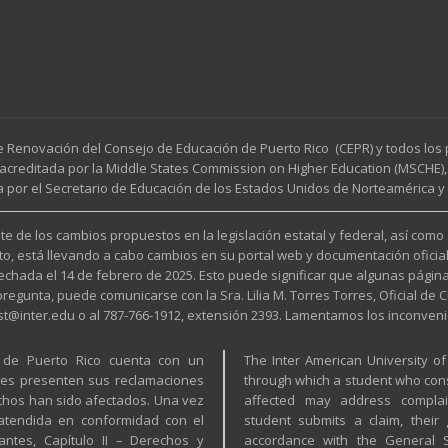
e Renovación del Consejo de Educación de Puerto Rico (CEPR) y todos lo
acreditada por la Middle States Commission on Higher Education (MSCHE), 
a por el Secretario de Educación de los Estados Unidos de Norteamérica y p
e de los cambios propuestos en la legislación estatal y federal, así como
to, está llevando a cabo cambios en su portal web y documentación oficia
fechada el 14 de febrero de 2025. Esto puede significar que algunas pági
unta, puede comunicarse con la Sra. Lilia M. Torres Torres, Oficial de Cu
est@inter.edu o al 787-766-1912, extensión 2393. Lamentamos los inconveni
a de Puerto Rico cuenta con un
The Inter American University o
tes presenten sus reclamaciones
through which a student who cons
hos han sido afectados. Una vez
affected may address complai
 atendida en conformidad con el
student submits a claim, their
ntes, Capítulo II – Derechos y
accordance with the General St