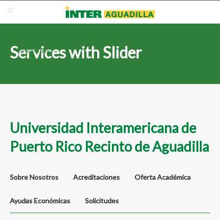
Blackboard
Inter Web
Correo Electrónico
Solicita Admisión
Services with Slider
Re-admisión
Universidad Interamericana de
Puerto Rico Recinto de Aguadilla
Sobre Nosotros
Acreditaciones
Oferta Académica
Ayudas Económicas
Solicitudes