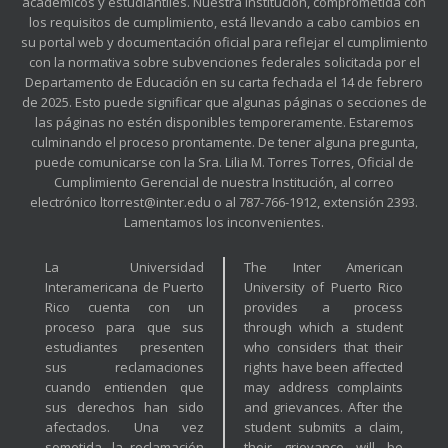
académicos y estudiantiles. Nuestra Institución, comprometida con
los requisitos de cumplimiento, está llevando a cabo cambios en
su portal web y documentación oficial para reflejar el cumplimiento
con la normativa sobre subvenciones federales solicitada por el
Departamento de Educación en su carta fechada el 14 de febrero
de 2025. Esto puede significar que algunas páginas o secciones de
las páginas no estén disponibles temporeramente. Estaremos
culminando el proceso prontamente. De tener alguna pregunta,
puede comunicarse con la Sra. Lilia M. Torres Torres, Oficial de
Cumplimiento Gerencial de nuestra Institución, al correo
electrónico ltorrest@inter.edu o al 787-766-1912, extensión 2393.
Lamentamos los inconvenientes.
La Universidad
The Inter American
Interamericana de Puerto
University of Puerto Rico
Rico cuenta con un
provides a process
proceso para que sus
through which a student
estudiantes presenten
who considers that their
sus reclamaciones
rights have been affected
cuando entienden que
may address complaints
sus derechos han sido
and grievances. After the
afectados. Una vez
student submits a claim,
sometida, la reclamación
their grievance will be