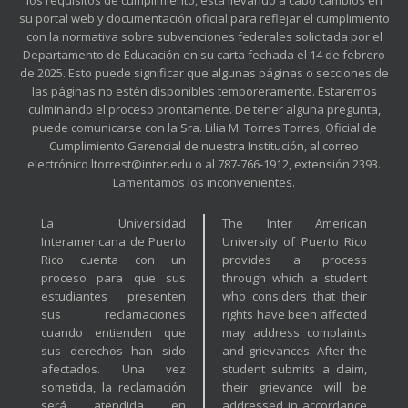
su portal web y documentación oficial para reflejar el cumplimiento
con la normativa sobre subvenciones federales solicitada por el
Departamento de Educación en su carta fechada el 14 de febrero
de 2025. Esto puede significar que algunas páginas o secciones de
las páginas no estén disponibles temporeramente. Estaremos
culminando el proceso prontamente. De tener alguna pregunta,
puede comunicarse con la Sra. Lilia M. Torres Torres, Oficial de
Cumplimiento Gerencial de nuestra Institución, al correo
electrónico ltorrest@inter.edu o al 787-766-1912, extensión 2393.
Lamentamos los inconvenientes.
La Universidad
The Inter American
Interamericana de Puerto
University of Puerto Rico
Rico cuenta con un
provides a process
proceso para que sus
through which a student
estudiantes presenten
who considers that their
sus reclamaciones
rights have been affected
cuando entienden que
may address complaints
sus derechos han sido
and grievances. After the
afectados. Una vez
student submits a claim,
sometida, la reclamación
their grievance will be
será atendida en
addressed in accordance