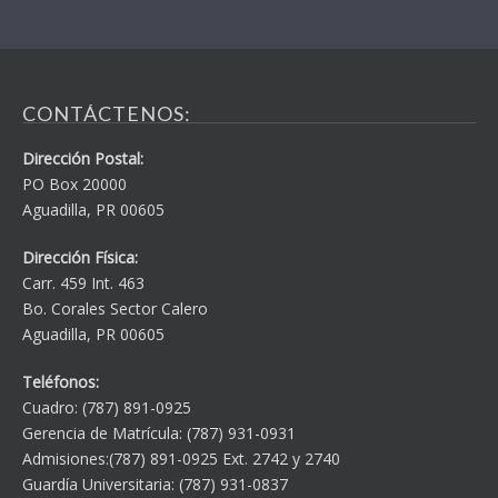
90
82
Receive Financial Aid
Job Placement
%
%
CONTÁCTENOS:
Dirección Postal:
PO Box 20000
Aguadilla, PR 00605
Dirección Física:
Carr. 459 Int. 463
Bo. Corales Sector Calero
Aguadilla, PR 00605
Teléfonos:
Cuadro: (787) 891-0925
Gerencia de Matrícula: (787) 931-0931
Admisiones:(787) 891-0925 Ext. 2742 y 2740
Guardía Universitaria: (787) 931-0837