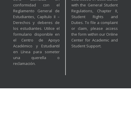
conformidad con el
with the General Student
Reglamento General de
Regulations, Chapter II,
Estudiantes, Capítulo II –
Student Rights and
Derechos y deberes de
Duties. To file a complaint
los estudiantes. Utilice el
or claim, please access
formulario disponible en
the form within our Online
el Centro de Apoyo
Center for Academic and
Académico y Estudiantil
Student Support.
en Línea para someter
una querella o
reclamación.