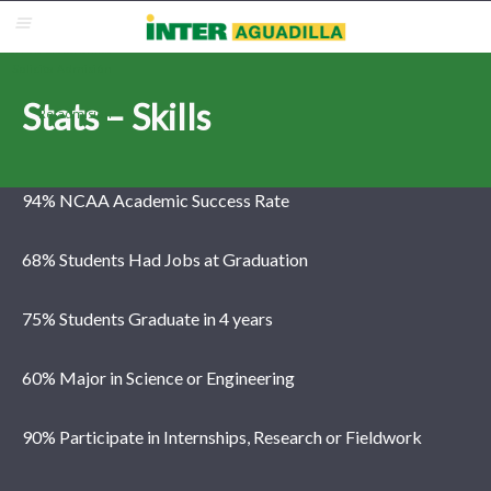
Blackboard
Inter Web
Correo Electrónico
Solicita Admisión
Stats – Skills
Re-admisión
94% NCAA Academic Success Rate
68% Students Had Jobs at Graduation
75% Students Graduate in 4 years
60% Major in Science or Engineering
90% Participate in Internships, Research or Fieldwork