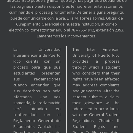
de 2025. Esto puede significar que algunas páginas o secciones de
las páginas no estén disponibles temporeramente. Estaremos
culminando el proceso prontamente. De tener alguna pregunta,
puede comunicarse con la Sra. Lilia M. Torres Torres, Oficial de
Cumplimiento Gerencial de nuestra Institución, al correo
electrónico ltorrest@inter.edu o al 787-766-1912, extensión 2393.
Lamentamos los inconvenientes.
La Universidad
The Inter American
Interamericana de Puerto
University of Puerto Rico
Rico cuenta con un
provides a process
proceso para que sus
through which a student
estudiantes presenten
who considers that their
sus reclamaciones
rights have been affected
cuando entienden que
may address complaints
sus derechos han sido
and grievances. After the
afectados. Una vez
student submits a claim,
sometida, la reclamación
their grievance will be
será atendida en
addressed in accordance
conformidad con el
with the General Student
Reglamento General de
Regulations, Chapter II,
Estudiantes, Capítulo II –
Student Rights and
Derechos y deberes de
Duties. To file a complaint