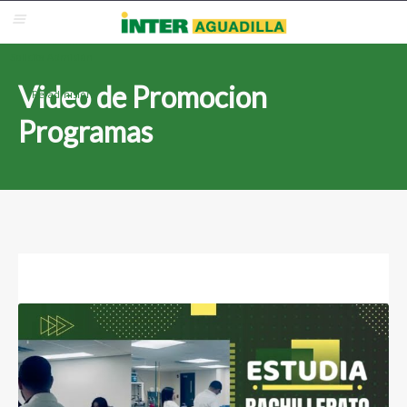
Blackboard
Inter Web
Correo Electrónico
Solicita Admisión
Video de Promocion
Re-admisión
Programas