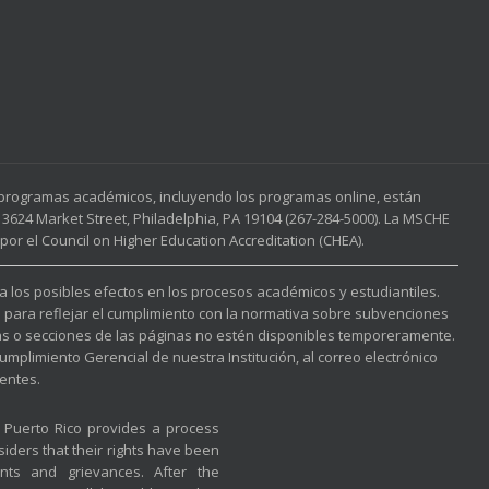
s programas académicos, incluyendo los programas online, están
3624 Market Street, Philadelphia, PA 19104 (267-284-5000). La MSCHE
or el Council on Higher Education Accreditation (CHEA).
 a los posibles efectos en los procesos académicos y estudiantiles.
l para reflejar el cumplimiento con la normativa sobre subvenciones
nas o secciones de las páginas no estén disponibles temporeramente.
mplimiento Gerencial de nuestra Institución, al correo electrónico
entes.
f Puerto Rico provides a process
iders that their rights have been
nts and grievances. After the