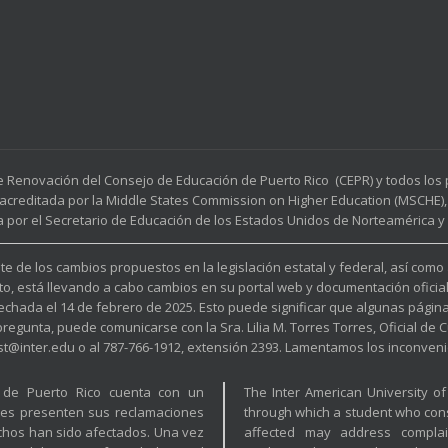
e Renovación del Consejo de Educación de Puerto Rico (CEPR) y todos lo
acreditada por la Middle States Commission on Higher Education (MSCHE), 
a por el Secretario de Educación de los Estados Unidos de Norteamérica y p
e de los cambios propuestos en la legislación estatal y federal, así como
to, está llevando a cabo cambios en su portal web y documentación oficia
fechada el 14 de febrero de 2025. Esto puede significar que algunas pági
unta, puede comunicarse con la Sra. Lilia M. Torres Torres, Oficial de Cu
est@inter.edu o al 787-766-1912, extensión 2393. Lamentamos los inconveni
a de Puerto Rico cuenta con un
The Inter American University o
tes presenten sus reclamaciones
through which a student who cons
hos han sido afectados. Una vez
affected may address complai