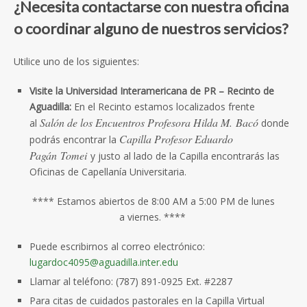
¿
Necesita contactarse con nuestra oficina
o coordinar algu
n
o de nuestros servicios
?
Utilice uno de los siguientes:
Visite la
Universidad Interamerica
na de PR – Recinto de
Aguadilla:
En el Recinto estamos localizados frente
Salón de los Encuentros Profesora Hilda M.
Bacó
al
donde
Capilla Profesor Eduardo
podrás encontrar la
Pagán
Tomei
y justo al lado de la Capilla encontrarás las
Oficinas de Capellanía Universitaria.
****
Estamos abiertos de 8:00 A
M a 5:00 PM de lunes
a
viernes. *
***
Puede escribirnos al c
orreo electrónico:
lugardoc4095@aguadilla.inter.edu
Llamar al teléfono: (787) 891-0925 Ext. #2287
Para citas de cuidados pastorales en la Capilla Virtual