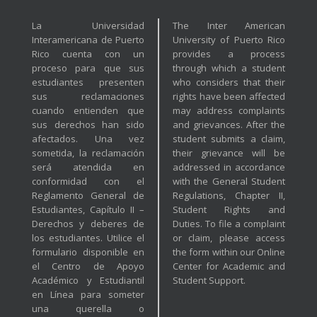
La Universidad
The Inter American
Interamericana de Puerto
University of Puerto Rico
Rico cuenta con un
provides a process
proceso para que sus
through which a student
estudiantes presenten
who considers that their
sus reclamaciones
rights have been affected
cuando entienden que
may address complaints
sus derechos han sido
and grievances. After the
afectados. Una vez
student submits a claim,
sometida, la reclamación
their grievance will be
será atendida en
addressed in accordance
conformidad con el
with the General Student
Reglamento General de
Regulations, Chapter II,
Estudiantes, Capítulo II –
Student Rights and
Derechos y deberes de
Duties. To file a complaint
los estudiantes. Utilice el
or claim, please access
formulario disponible en
the form within our Online
el Centro de Apoyo
Center for Academic and
Académico y Estudiantil
Student Support.
en Línea para someter
una querella o