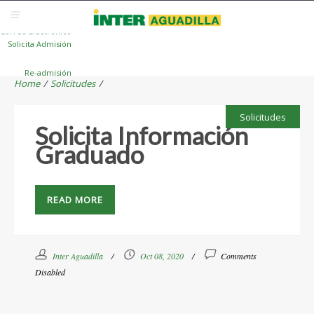
Blackboard
Inter Web
Correo Electrónico
Solicita Admisión
Re-admisión
Home
/
Solicitudes
/
Solicitudes
Solicita Información
Graduado
READ MORE
Inter Aguadilla
Oct 08, 2020
Comments
Disabled