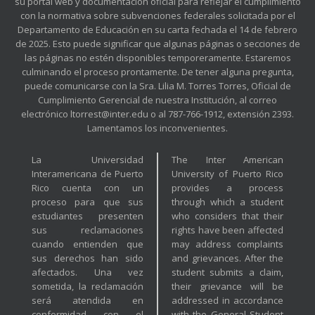
su portal web y documentación oficial para reflejar el cumplimiento
con la normativa sobre subvenciones federales solicitada por el
Departamento de Educación en su carta fechada el 14 de febrero
de 2025. Esto puede significar que algunas páginas o secciones de
las páginas no estén disponibles temporeramente. Estaremos
culminando el proceso prontamente. De tener alguna pregunta,
puede comunicarse con la Sra. Lilia M. Torres Torres, Oficial de
Cumplimiento Gerencial de nuestra Institución, al correo
electrónico ltorrest@inter.edu o al 787-766-1912, extensión 2393.
Lamentamos los inconvenientes.
La Universidad
The Inter American
Interamericana de Puerto
University of Puerto Rico
Rico cuenta con un
provides a process
proceso para que sus
through which a student
estudiantes presenten
who considers that their
sus reclamaciones
rights have been affected
cuando entienden que
may address complaints
sus derechos han sido
and grievances. After the
afectados. Una vez
student submits a claim,
sometida, la reclamación
their grievance will be
será atendida en
addressed in accordance
conformidad con el
with the General Student