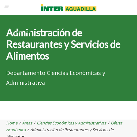
Blackboard
Inter Web
Correo Electrónico
Solicita Admisión
Administración de
Re-admisión
Restaurantes y Servicios de
Alimentos
Departamento Ciencias Económicas y
Administrativa
Home
/
Áreas
/
Ciencias Económicas y Administrativas
/
Oferta
Académica
/
Administración de Restaurantes y Servicios de
Alimentos