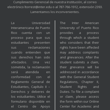
Cumplimiento Gerencial de nuestra Institución, al correo
electrónico ltorrest@inter.edu o al 787-766-1912, extensión 2393.
Lamentamos los inconvenientes.
La Universidad
The Inter American
Interamericana de Puerto
University of Puerto Rico
Rico cuenta con un
provides a process
proceso para que sus
through which a student
estudiantes presenten
who considers that their
sus reclamaciones
rights have been affected
cuando entienden que
may address complaints
sus derechos han sido
and grievances. After the
afectados. Una vez
student submits a claim,
sometida, la reclamación
their grievance will be
será atendida en
addressed in accordance
conformidad con el
with the General Student
Reglamento General de
Regulations, Chapter II,
Estudiantes, Capítulo II –
Student Rights and
Derechos y deberes de
Duties. To file a complaint
los estudiantes. Utilice el
or claim, please access
formulario disponible en
the form within our Online
el Centro de Apoyo
Center for Academic and