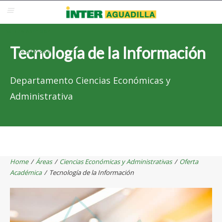
Blackboard
Inter Web
Correo Electrónico
Solicita Admisión
Tecnología de la Información
Re-admisión
Departamento Ciencias Económicas y
Administrativa
Home
/
Áreas
/
Ciencias Económicas y Administrativas
/
Oferta
Académica
/
Tecnología de la Información