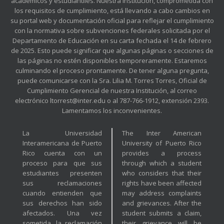
académicos y estudiantiles. Nuestra Institución, comprometida con
los requisitos de cumplimiento, está llevando a cabo cambios en
su portal web y documentación oficial para reflejar el cumplimiento
con la normativa sobre subvenciones federales solicitada por el
Departamento de Educación en su carta fechada el 14 de febrero
de 2025. Esto puede significar que algunas páginas o secciones de
las páginas no estén disponibles temporeramente. Estaremos
culminando el proceso prontamente. De tener alguna pregunta,
puede comunicarse con la Sra. Lilia M. Torres Torres, Oficial de
Cumplimiento Gerencial de nuestra Institución, al correo
electrónico ltorrest@inter.edu o al 787-766-1912, extensión 2393.
Lamentamos los inconvenientes.
La Universidad
The Inter American
Interamericana de Puerto
University of Puerto Rico
Rico cuenta con un
provides a process
proceso para que sus
through which a student
estudiantes presenten
who considers that their
sus reclamaciones
rights have been affected
cuando entienden que
may address complaints
sus derechos han sido
and grievances. After the
afectados. Una vez
student submits a claim,
sometida, la reclamación
their grievance will be