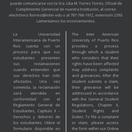
puede comunicarse con la Sra. Lilia M. Torres Torres, Oficial de
Cumplimiento Gerencial de nuestra Institución, al correo
electrónico ltorrest@inter.edu o al 787-766-1912, extensión 2393.
Lamentamos los inconvenientes.
La Universidad
The Inter American
Interamericana de Puerto
University of Puerto Rico
Rico cuenta con un
provides a process
proceso para que sus
through which a student
estudiantes presenten
who considers that their
sus reclamaciones
rights have been affected
cuando entienden que
may address complaints
sus derechos han sido
and grievances. After the
afectados. Una vez
student submits a claim,
sometida, la reclamación
their grievance will be
será atendida en
addressed in accordance
conformidad con el
with the General Student
Reglamento General de
Regulations, Chapter II,
Estudiantes, Capítulo II –
Student Rights and
Derechos y deberes de
Duties. To file a complaint
los estudiantes. Utilice el
or claim, please access
formulario disponible en
the form within our Online