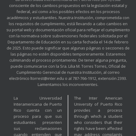
consciente de los cambios propuestos en la legislación estatal y
federal, así como a los posibles efectos en los procesos
académicos y estudiantiles. Nuestra Institución, comprometida con
los requisitos de cumplimiento, está llevando a cabo cambios en
su portal web y documentación oficial para reflejar el cumplimiento
con la normativa sobre subvenciones federales solicitada por el
Departamento de Educación en su carta fechada el 14 de febrero
de 2025. Esto puede significar que algunas páginas o secciones de
las páginas no estén disponibles temporeramente. Estaremos
culminando el proceso prontamente. De tener alguna pregunta,
puede comunicarse con la Sra. Lilia M. Torres Torres, Oficial de
Cumplimiento Gerencial de nuestra Institución, al correo
electrónico ltorrest@inter.edu o al 787-766-1912, extensión 2393.
Lamentamos los inconvenientes.
La Universidad
The Inter American
Interamericana de Puerto
University of Puerto Rico
Rico cuenta con un
provides a process
proceso para que sus
through which a student
estudiantes presenten
who considers that their
sus reclamaciones
rights have been affected
cuando entienden que
may address complaints