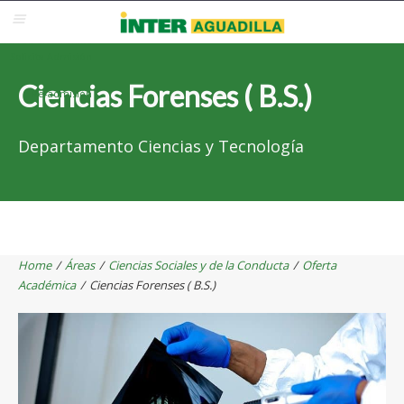
Blackboard
Inter Web
Correo Electrónico
Solicita Admisión
Ciencias Forenses ( B.S.)
Re-admisión
Departamento Ciencias y Tecnología
Home
/
Áreas
/
Ciencias Sociales y de la Conducta
/
Oferta
Académica
/
Ciencias Forenses ( B.S.)