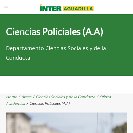
Blackboard
Inter Web
Correo Electrónico
Solicita Admisión
Ciencias Policiales (A.A)
Re-admisión
Departamento Ciencias Sociales y de la
Conducta
Home
/
Áreas
/
Ciencias Sociales y de la Conducta
/
Oferta
Académica
/
Ciencias Policiales (A.A)