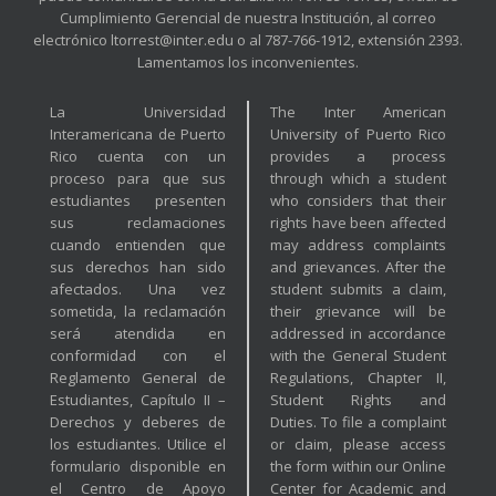
Cumplimiento Gerencial de nuestra Institución, al correo
electrónico ltorrest@inter.edu o al 787-766-1912, extensión 2393.
Lamentamos los inconvenientes.
La Universidad
The Inter American
Interamericana de Puerto
University of Puerto Rico
Rico cuenta con un
provides a process
proceso para que sus
through which a student
estudiantes presenten
who considers that their
sus reclamaciones
rights have been affected
cuando entienden que
may address complaints
sus derechos han sido
and grievances. After the
afectados. Una vez
student submits a claim,
sometida, la reclamación
their grievance will be
será atendida en
addressed in accordance
conformidad con el
with the General Student
Reglamento General de
Regulations, Chapter II,
Estudiantes, Capítulo II –
Student Rights and
Derechos y deberes de
Duties. To file a complaint
los estudiantes. Utilice el
or claim, please access
formulario disponible en
the form within our Online
el Centro de Apoyo
Center for Academic and