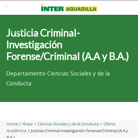
Blackboard
Inter Web
Correo Electrónico
Solicita Admisión
Justicia Criminal-
Re-admisión
Investigación
Forense/Criminal (A.A y B.A.)
Departamento Ciencias Sociales y de la
Conducta
Home
/
Áreas
/
Ciencias Sociales y de la Conducta
/
Oferta
Académica
/
Justicia Criminal-Investigación Forense/Criminal (A.A y
B.A.)